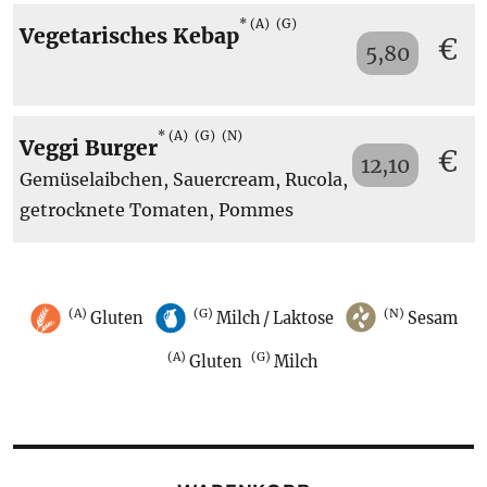
A
G
Vegetarisches Kebap
€
5,80
A
G
N
Veggi Burger
€
12,10
Gemüselaibchen, Sauercream, Rucola,
getrocknete Tomaten, Pommes
A
G
N
Gluten
Milch / Laktose
Sesam
A
G
Gluten
Milch